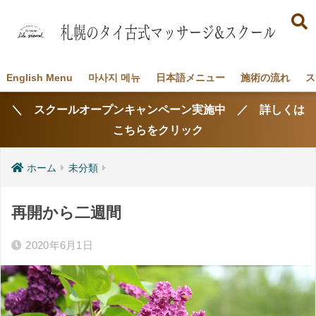
English Menu
마사지 메뉴
日本語メニュー
施術の流れ
ス
＼ スクールオープンキャンペーン実施中 ／ 詳しくは
こちらをクリック
ホーム
未分類
再開から二週間
2020年6月1日