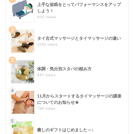
上手な仮眠をとってパフォーマンスをアップ
しよう！
6110 views
2
タイ古式マッサージとタイマッサージの違い
2092 views
3
体調・気分別スタバの頼み方
897 views
4
11月からスタートするタイマッサージの講座
についてのお知らせ★
798 views
5
癒しのギフトはじめました～♪