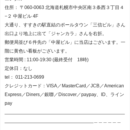
住所： 〒060-0063 北海道札幌市中央区南３条西３丁目４
−２ 中屋ビル 4F
大通り、すすきの駅直結のポールタウン「三信ビル」さん
出口より地上に出て「ジャンカラ」さんを右折。
郵便局並び６件先の「中屋ビル」に当店はございます。一
階に黄色い看板がございます。
営業時間 : 11:00-19:30 (最終受付 18時)
定休日：なし
tel： 011-213-0699
クレジットカード：VISA／MasterCard／JCB／American
Express／Diners／銀聯／Discover／paypay、ID、ライン
pay
______________________________________________
__________________________________＿＿＿＿＿＿
＿